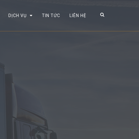
DỊCH VỤ
TIN TỨC
LIÊN HỆ