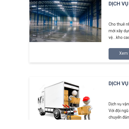
DỊCH VỤ
Cho thuê nh
mới xây dự
vệ….kho cao
Xem 
DỊCH VỤ
Dịch vụ vận
Với đội ngũ
chuyển đảm 