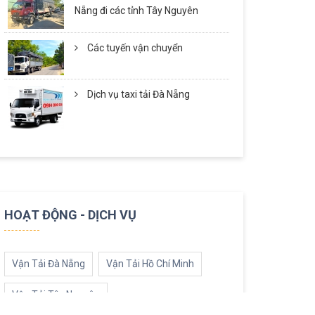
Nẵng đi các tỉnh Tây Nguyên
Các tuyến vận chuyển
Dịch vụ taxi tải Đà Nẵng
HOẠT ĐỘNG - DỊCH VỤ
Vận Tải Đà Nẵng
Vận Tải Hồ Chí Minh
Vận Tải Tây Nguyên